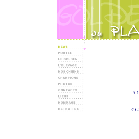
3
C
4 C