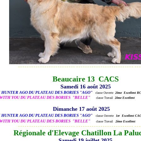
- - - - - - - - - - - - - - - - - - - - - - - - - - - - - - - - - - - - - - - - - - - - - - - - - - - - - - -
Beaucaire 13 CACS
Samedi 16 août 2025
HUNTER AGO DU PLATEAU DES BORIES "AGO"
classe Ouverte
2ème Excellent R
WITH YOU DU PLATEAU DES BORIES "BELLE"
classe Travail
2ème Excellent
Dimanche 17 août 2025
HUNTER AGO DU PLATEAU DES BORIES "AGO"
classe Ouverte
1er
Excellent CA
WITH YOU DU PLATEAU DES BORIES "BELLE"
classe Travail
2ème Excellent
- - - - - - - - - - - - - - - - - - - - - - - - - - - - - - - - - - - - - - - - - - - - - - - - - - - - - - -
Régionale d'Elevage Chatillon La Palud
Samedi 19 juillet 2025