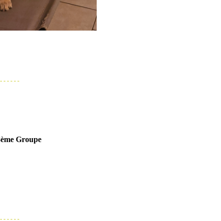
- - - - - -
 8ème Groupe
- - - - - -