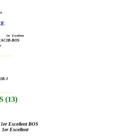
nt
CE
il
1er Excellent
-CACIB-BOS
t
- - - - - -
IB-J
- - - - - -
 (13)
e
1er Excellent BOS
1er
Excellent