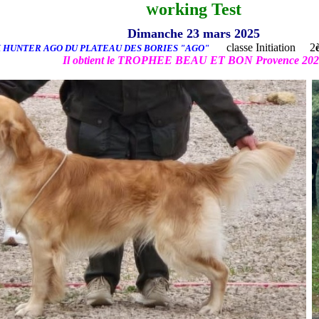
orking Test
W
Dimanche 23 mars 2025
classe Initiation 2
HUNTER AGO DU PLATEAU DES BORIES "AGO"
Il obtient le TROPHEE BEAU ET BON Provence 202