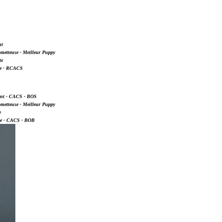
nt
ometteuse - Meilleur Puppy
te
te - RCACS
ent - CACS - BOS
ometteuse - Meilleur Puppy
e
nte - CACS - BOB