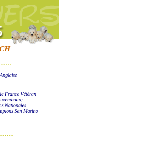
l CH
- - - - - -
 Anglaise
de France Vétéran
 Luxembourg
ns Nationales
ampions San Marino
 - - - - - -