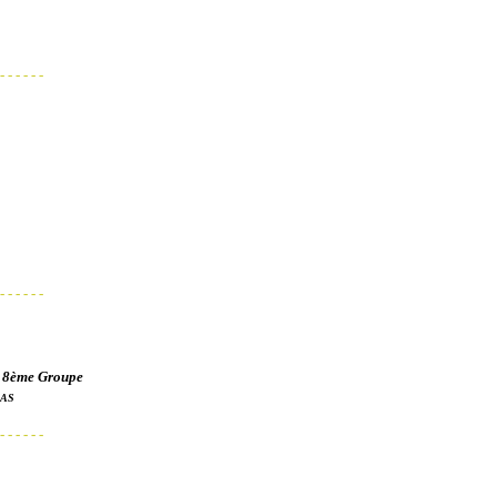
- - - - - -
- - - - - -
 8ème Groupe
CAS
- - - - - -