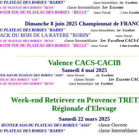
U PLATEAU DES BORIES "BARRY"
classe Intermédiaire
1er Excellent
classe Intermédiaire
1er Excente
L DU PLATEAU DES BORIES "REVA"
WITH YOU DU PLATEAU DES BORIES "BELLE"
classe Travail 2 ème
Excelle
Dimanche 8 juin 2025 Championnat de FRAN
U PLATEAU DES BORIES "BARRY"
classe Intermédiaire
1er Excellent
ACK DU BOIS DE LA RAYERE "ROBIN"
classe Trava
classe Intermédiaire
1er Excellent CACS
L DU PLATEAU DES BORIES "REVA"
WITH YOU DU PLATEAU DES BORIES "BELLE"
classe Travail
2 ème
Excellen
- - - - - - - - - - - - - - - - - - - - - - - - - - - - - - - - - - - - - - - - - - - - - - - - - - - - - - - 
Valence CACS-CACIB
Samedi 4 mai 2025
ER AGO DU PLATEAU DES BORIES "AGO"
classe Ouverte
1
er Excellent
classe Jeune
1er Excente CAC
ATEAU DES BORIES "LOL"
L DU PLATEAU DES BORIES "REVA"
classe Intermediaire
1er Excellent
- - - - - - - - - - - - - - - - - - - - - - - - - - - - - - - - - - - - - - - - - - - - - - - - - - - - - - - 
Week-end Retriever en Provence TRETS
Régionale d'Elevage
Samedi 22 mars 2025
classe Ouvert
HUNTER AGO DU PLATEAU DES BORIES "AGO"
classe Intermédiaire
U PLATEAU DES BORIES "BARRY"