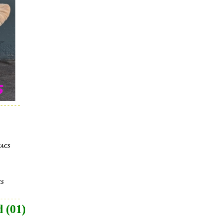
 - - - - - -
CACS
CS
 - - - - - -
 (01)