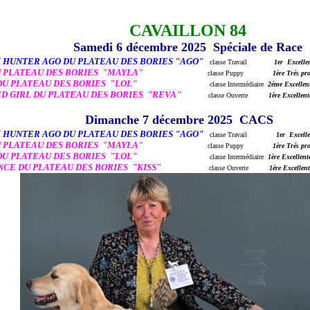
CAVAILLON 84
Samedi 6 décembre 2025 Spéciale de Race
HUNTER AGO DU PLATEAU DES BORIES "AGO"
classe Travail
1er Excelle
RL DU PLATEAU DES BORIES "MAYLA"
classe Puppy
1ère Trés pr
EAM DU PLATEAU DES BORIES "LOL"
classe Intermédiaire
2éme Excellen
ED GIRL DU PLATEAU DES BORIES "REVA"
classe Ouverte
1ère Excellen
Dimanche 7 décembre 2025 CACS
HUNTER AGO DU PLATEAU DES BORIES "AGO"
classe Travail
1er Excell
RL DU PLATEAU DES BORIES "MAYLA"
classe Puppy
1ère Trés pr
EAM DU PLATEAU DES BORIES "LOL"
classe Intermédiaire
1ère
Excellent
ILENCE DU PLATEAU DES BORIES "KISS"
classe Ouverte
1ère Excelle