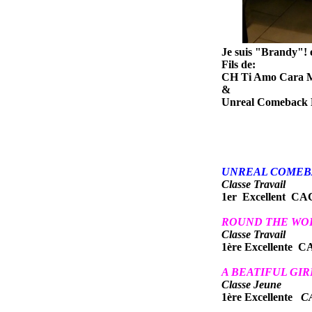
Je suis "Brandy"! e
Fils de:
CH Ti Amo Cara Mi
&
Unreal Comeback H
UNREAL COMEBA
C
lasse Travail
1er
Excellent CACS
ROUND THE WOR
Classe Travail
1ère
Excellente C
A BEATIFUL GI
Classe Jeune
1ère Excellente
CA